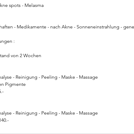
Akne spots - Melasma
aften - Medikamente - nach Akne - Sonneneinstrahlung - gen
ungen :
stand von 2 Wochen
nalyse - Reinigung - Peeling - Maske - Massage
gen Pigmente
.-
nalyse - Reinigung - Peeling - Maske - Massage
140.-