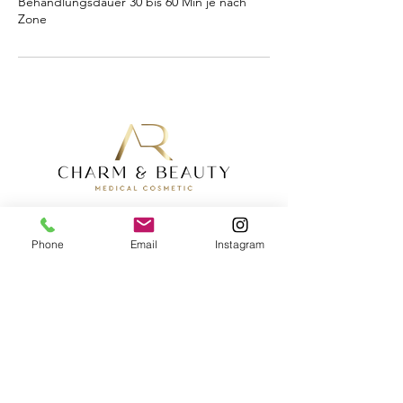
Behandlungsdauer 30 bis 60 Min je nach
Zone
Phone
Email
Instagram
Kupfergasse 15
+41 76 571 10 27
410 Rheinfelden
Montag - Freitag
9.00 - 19.00
Uhr
9.00 - 16.00
Uhr
Samstag